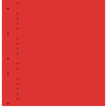
Ergebnisse
Fest der Meister
Übersicht
Sportler des Jahres
Veranstaltungsorte
Unsere Partner
Sportstätten
Sportstättenkataster
Städtische Sportstätten
Vereinseigene Sportstätten
Schulen
Galerien
Fotos
Videos
Downloads
Bestandserhebung
Fest der Meister
NSV
Zuschüsse
Sonstiges
100 Jahre NSV