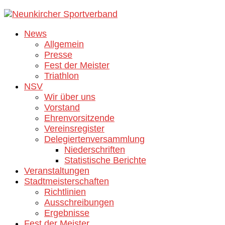
Zum
Inhalt
News
springen
Allgemein
Presse
Fest der Meister
Triathlon
NSV
Wir über uns
Vorstand
Ehrenvorsitzende
Vereinsregister
Delegiertenversammlung
Niederschriften
Statistische Berichte
Veranstaltungen
Stadtmeisterschaften
Richtlinien
Ausschreibungen
Ergebnisse
Fest der Meister