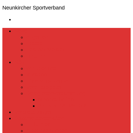
Neunkircher Sportverband
News
Allgemein
Presse
Fest der Meister
Triathlon
NSV
Wir über uns
Vorstand
Ehrenvorsitzende
Vereinsregister
Delegiertenversammlung
Niederschriften
Statistische Berichte
Veranstaltungen
Stadtmeisterschaften
Richtlinien
Ausschreibungen