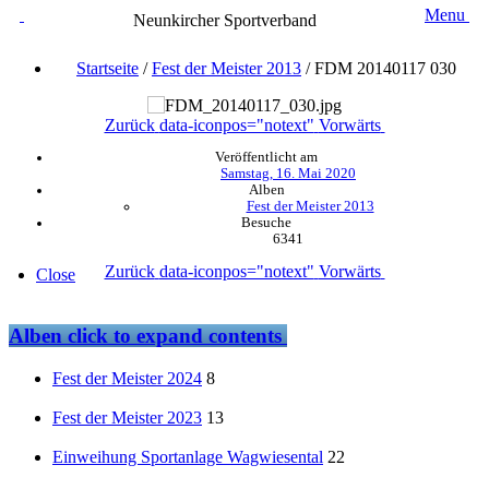
Menu
Neunkircher Sportverband
Startseite
/
Fest der Meister 2013
/
FDM 20140117 030
Zurück
data-iconpos="notext"
Vorwärts
Veröffentlicht am
Samstag, 16. Mai 2020
Alben
Fest der Meister 2013
Besuche
6341
Zurück
data-iconpos="notext"
Vorwärts
Close
Alben
click to expand contents
Fest der Meister 2024
8
Fest der Meister 2023
13
Einweihung Sportanlage Wagwiesental
22