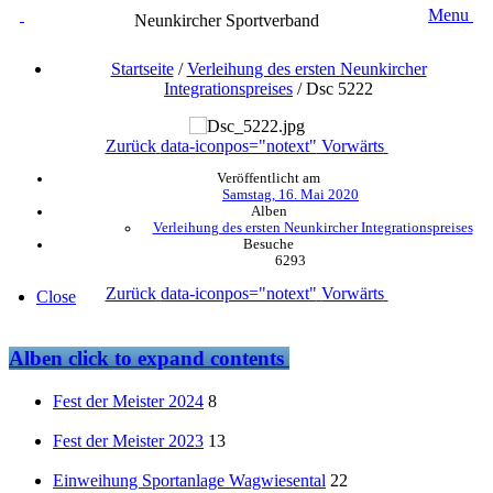
Menu
Neunkircher Sportverband
Startseite
/
Verleihung des ersten Neunkircher
Integrationspreises
/
Dsc 5222
Zurück
data-iconpos="notext"
Vorwärts
Veröffentlicht am
Samstag, 16. Mai 2020
Alben
Verleihung des ersten Neunkircher Integrationspreises
Besuche
6293
Zurück
data-iconpos="notext"
Vorwärts
Close
Alben
click to expand contents
Fest der Meister 2024
8
Fest der Meister 2023
13
Einweihung Sportanlage Wagwiesental
22