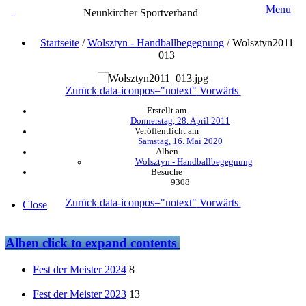
Menu
Neunkircher Sportverband
Startseite
/
Wolsztyn - Handballbegegnung
/
Wolsztyn2011
013
Zurück
data-iconpos="notext"
Vorwärts
Erstellt am
Donnerstag, 28. April 2011
Veröffentlicht am
Samstag, 16. Mai 2020
Alben
Wolsztyn - Handballbegegnung
Besuche
9308
Zurück
data-iconpos="notext"
Vorwärts
Close
Alben
click to expand contents
Fest der Meister 2024
8
Fest der Meister 2023
13